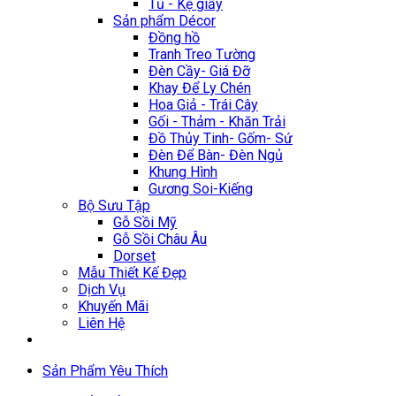
Tủ - Kệ giầy
Sản phẩm Décor
Đồng hồ
Tranh Treo Tường
Đèn Cầy- Giá Đỡ
Khay Để Ly Chén
Hoa Giả - Trái Cây
Gối - Thảm - Khăn Trải
Đồ Thủy Tinh- Gốm- Sứ
Đèn Để Bàn- Đèn Ngủ
Khung Hình
Gương Soi-Kiếng
Bộ Sưu Tập
Gỗ Sồi Mỹ
Gỗ Sồi Châu Âu
Dorset
Mẫu Thiết Kế Đẹp
Dịch Vụ
Khuyến Mãi
Liên Hệ
Sản Phẩm Yêu Thích