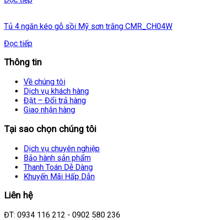
Tủ 4 ngăn kéo gỗ sồi Mỹ sơn trắng CMR_CH04W
Đọc tiếp
Thông tin
Về chúng tôi
Dịch vụ khách hàng
Đặt – Đổi trả hàng
Giao nhận hàng
Tại sao chọn chúng tôi
Dịch vụ chuyên nghiệp
Bảo hành sản phẩm
Thanh Toán Dễ Dàng
Khuyến Mãi Hấp Dẫn
Liên hệ
ĐT: 0934 116 212 - 0902 580 236