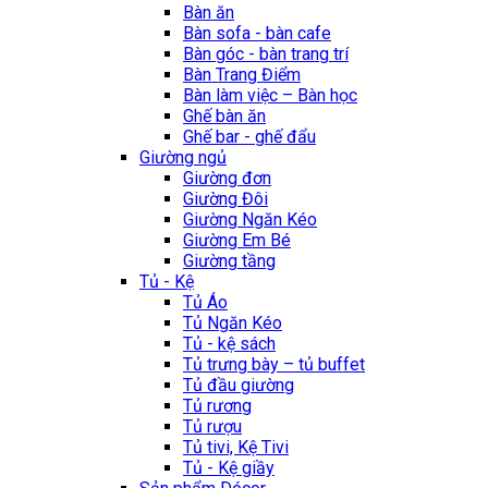
Bàn ăn
Bàn sofa - bàn cafe
Bàn góc - bàn trang trí
Bàn Trang Điểm
Bàn làm việc – Bàn học
Ghế bàn ăn
Ghế bar - ghế đẩu
Giường ngủ
Giường đơn
Giường Đôi
Giường Ngăn Kéo
Giường Em Bé
Giường tầng
Tủ - Kệ
Tủ Áo
Tủ Ngăn Kéo
Tủ - kệ sách
Tủ trưng bày – tủ buffet
Tủ đầu giường
Tủ rương
Tủ rượu
Tủ tivi, Kệ Tivi
Tủ - Kệ giầy