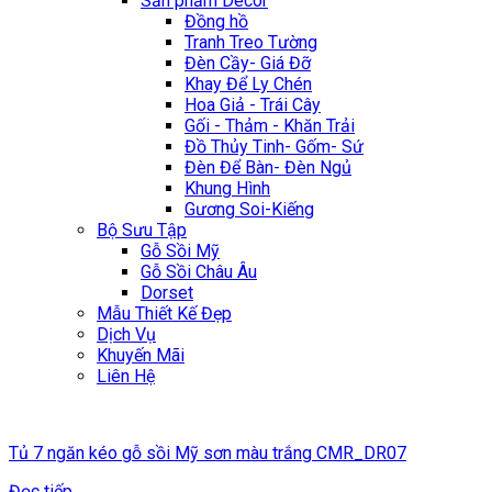
Sản phẩm Décor
Đồng hồ
Tranh Treo Tường
Đèn Cầy- Giá Đỡ
Khay Để Ly Chén
Hoa Giả - Trái Cây
Gối - Thảm - Khăn Trải
Đồ Thủy Tinh- Gốm- Sứ
Đèn Để Bàn- Đèn Ngủ
Khung Hình
Gương Soi-Kiếng
Bộ Sưu Tập
Gỗ Sồi Mỹ
Gỗ Sồi Châu Âu
Dorset
Mẫu Thiết Kế Đẹp
Dịch Vụ
Khuyến Mãi
Liên Hệ
Tủ 7 ngăn kéo gỗ sồi Mỹ sơn màu trắng CMR_DR07
Đọc tiếp