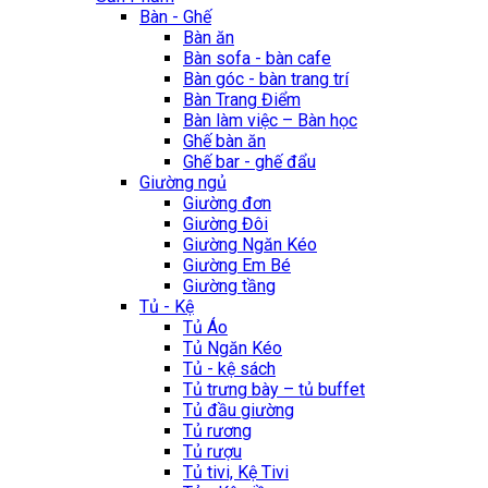
Bàn - Ghế
Bàn ăn
Bàn sofa - bàn cafe
Bàn góc - bàn trang trí
Bàn Trang Điểm
Bàn làm việc – Bàn học
Ghế bàn ăn
Ghế bar - ghế đẩu
Giường ngủ
Giường đơn
Giường Đôi
Giường Ngăn Kéo
Giường Em Bé
Giường tầng
Tủ - Kệ
Tủ Áo
Tủ Ngăn Kéo
Tủ - kệ sách
Tủ trưng bày – tủ buffet
Tủ đầu giường
Tủ rương
Tủ rượu
Tủ tivi, Kệ Tivi