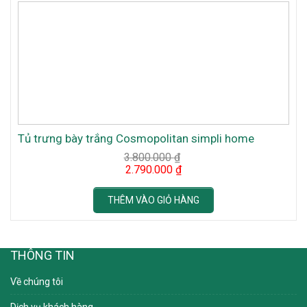
Tủ trưng bày trắng Cosmopolitan simpli home
3.800.000
₫
Original
Current
2.790.000
₫
price
price
was:
is:
3.800.000 ₫.
2.790.000 ₫.
THÊM VÀO GIỎ HÀNG
THÔNG TIN
Về chúng tôi