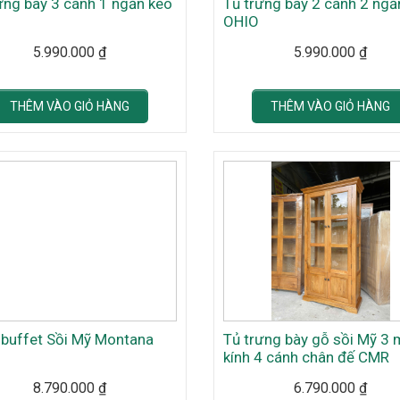
ưng bày 3 cánh 1 ngăn kéo
Tủ trưng bày 2 cánh 2 ngă
OHIO
5.990.000
₫
5.990.000
₫
THÊM VÀO GIỎ HÀNG
THÊM VÀO GIỎ HÀNG
 buffet Sồi Mỹ Montana
Tủ trưng bày gỗ sồi Mỹ 3 
kính 4 cánh chân đế CMR
8.790.000
₫
6.790.000
₫