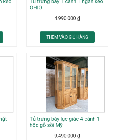
n kéo
Tủ trưng bày 1 cánh 1 ngăn kéo
OHIO
4.990.000
₫
THÊM VÀO GIỎ HÀNG
mặt
Tủ trưng bày lục giác 4 cánh 1
hộc gỗ sồi Mỹ
9.490.000
₫