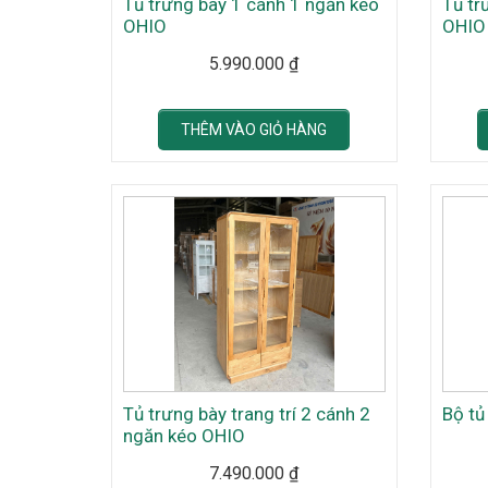
Tủ trưng bày 1 cánh 1 ngăn kéo
Tủ tr
OHIO
OHIO
5.990.000
₫
THÊM VÀO GIỎ HÀNG
Tủ trưng bày trang trí 2 cánh 2
Bộ tủ
ngăn kéo OHIO
7.490.000
₫