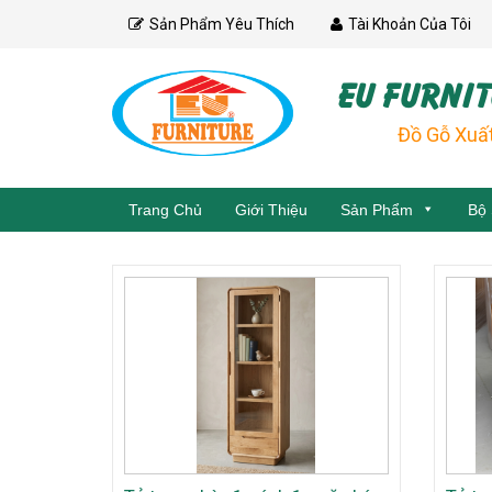
Skip
Sản Phẩm Yêu Thích
Tài Khoản Của Tôi
to
content
EU FURNIT
Đồ Gỗ Xuấ
Trang Chủ
Giới Thiệu
Sản Phẩm
Bộ