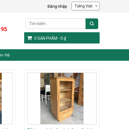
Đăng nhập
195
0
SẢN PHẨM -
0
₫
ên Hệ