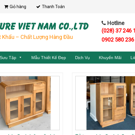
Giỏ hàng
Thanh Toán
URE VIET NAM CO.,LTD
Hotline
(028) 37 246 
t Khẩu – Chất Lượng Hàng Đầu
0902 580 236
 Sưu Tập
Mẫu Thiết Kế Đẹp
Dịch Vụ
Khuyến Mãi
Li