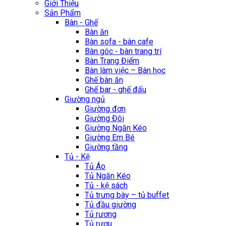
Giới Thiệu
Sản Phẩm
Bàn - Ghế
Bàn ăn
Bàn sofa - bàn cafe
Bàn góc - bàn trang trí
Bàn Trang Điểm
Bàn làm việc – Bàn học
Ghế bàn ăn
Ghế bar - ghế đẩu
Giường ngủ
Giường đơn
Giường Đôi
Giường Ngăn Kéo
Giường Em Bé
Giường tầng
Tủ - Kệ
Tủ Áo
Tủ Ngăn Kéo
Tủ - kệ sách
Tủ trưng bày – tủ buffet
Tủ đầu giường
Tủ rương
Tủ rượu