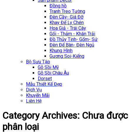
Sản phẩm Décor
Đồng hồ
Tranh Treo Tường
Đèn Cầy- Giá Đỡ
Khay Để Ly Chén
Hoa Giả - Trái Cây
Gối - Thảm - Khăn Trải
Đồ Thủy Tinh- Gốm- Sứ
Đèn Để Bàn- Đèn Ngủ
Khung Hình
Gương Soi-Kiếng
Bộ Sưu Tập
Gỗ Sồi Mỹ
Gỗ Sồi Châu Âu
Dorset
Mẫu Thiết Kế Đẹp
Dịch Vụ
Khuyến Mãi
Liên Hệ
Category Archives:
Chưa được
phân loại