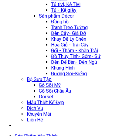
Tủ tivi, Kệ Tivi
Tủ - Kệ giầy
Sản phẩm Décor
Đồng hồ
Tranh Treo Tường
Đèn Cầy- Giá Đỡ
Khay Để Ly Chén
Hoa Giả - Trái Cây
Gối - Thảm - Khăn Trải
Đồ Thủy Tinh- Gốm- Sứ
Đèn Để Bàn- Đèn Ngủ
Khung Hình
Gương Soi-Kiếng
Bộ Sưu Tập
Gỗ Sồi Mỹ
Gỗ Sồi Châu Âu
Dorset
Mẫu Thiết Kế Đẹp
Dịch Vụ
Khuyến Mãi
Liên Hệ