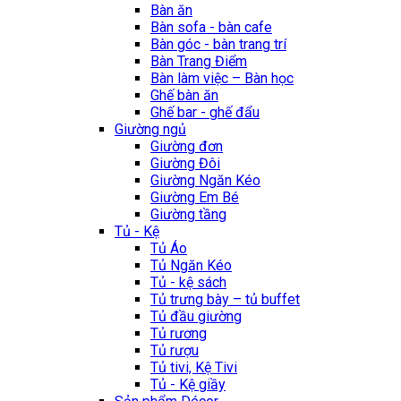
Bàn ăn
Bàn sofa - bàn cafe
Bàn góc - bàn trang trí
Bàn Trang Điểm
Bàn làm việc – Bàn học
Ghế bàn ăn
Ghế bar - ghế đẩu
Giường ngủ
Giường đơn
Giường Đôi
Giường Ngăn Kéo
Giường Em Bé
Giường tầng
Tủ - Kệ
Tủ Áo
Tủ Ngăn Kéo
Tủ - kệ sách
Tủ trưng bày – tủ buffet
Tủ đầu giường
Tủ rương
Tủ rượu
Tủ tivi, Kệ Tivi
Tủ - Kệ giầy