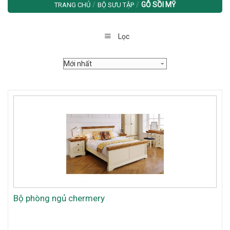
/
/
GỖ SỒI MỸ
TRANG CHỦ
BỘ SƯU TẬP
Lọc
Bộ phòng ngủ chermery