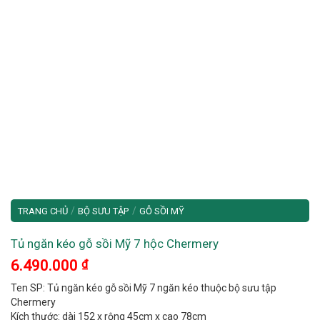
/
/
TRANG CHỦ
BỘ SƯU TẬP
GỖ SỒI MỸ
Tủ ngăn kéo gỗ sồi Mỹ 7 hộc Chermery
6.490.000
₫
Ten SP: Tủ ngăn kéo gỗ sồi Mỹ 7 ngăn kéo thuộc bộ sưu tập
Chermery
Kích thước: dài 152 x rộng 45cm x cao 78cm