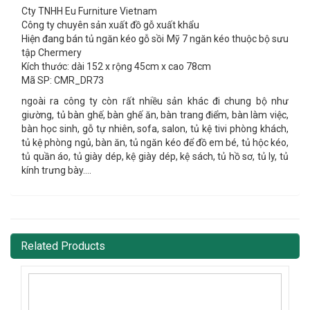
Cty TNHH Eu Furniture Vietnam
Công ty chuyên sản xuất đồ gỗ xuất khẩu
Hiện đang bán tủ ngăn kéo gỗ sồi Mỹ 7 ngăn kéo thuộc bộ sưu
tập Chermery
Kích thước: dài 152 x rộng 45cm x cao 78cm
Mã SP: CMR_DR73
ngoài ra công ty còn rất nhiều sản khác đi chung bộ như
giường, tủ bàn ghế, bàn ghế ăn, bàn trang điểm, bàn làm việc,
bàn học sinh, gỗ tự nhiên, sofa, salon, tủ kệ tivi phòng khách,
tủ kệ phòng ngủ, bàn ăn, tủ ngăn kéo để đồ em bé, tủ hộc kéo,
tủ quần áo, tủ giày dép, kệ giày dép, kệ sách, tủ hồ sơ, tủ ly, tủ
kính trưng bày….
Related Products