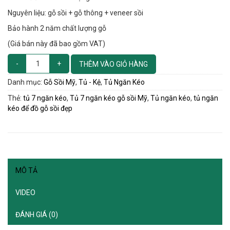
Nguyên liệu: gỗ sồi + gỗ thông + veneer sồi
Bảo hành 2 năm chất lượng gỗ
(Giá bán này đã bao gồm VAT)
THÊM VÀO GIỎ HÀNG
Danh mục:
Gỗ Sồi Mỹ
,
Tủ - Kệ
,
Tủ Ngăn Kéo
Thẻ:
tủ 7 ngăn kéo
,
Tủ 7 ngăn kéo gỗ sồi Mỹ
,
Tủ ngăn kéo
,
tủ ngăn
kéo để đồ gỗ sồi đẹp
MÔ TẢ
VIDEO
ĐÁNH GIÁ (0)