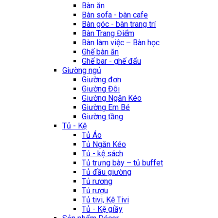
Bàn ăn
Bàn sofa - bàn cafe
Bàn góc - bàn trang trí
Bàn Trang Điểm
Bàn làm việc – Bàn học
Ghế bàn ăn
Ghế bar - ghế đẩu
Giường ngủ
Giường đơn
Giường Đôi
Giường Ngăn Kéo
Giường Em Bé
Giường tầng
Tủ - Kệ
Tủ Áo
Tủ Ngăn Kéo
Tủ - kệ sách
Tủ trưng bày – tủ buffet
Tủ đầu giường
Tủ rương
Tủ rượu
Tủ tivi, Kệ Tivi
Tủ - Kệ giầy