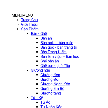
MENU
MENU
Trang Chủ
Giới Thiệu
Sản Phẩm
Bàn - Ghế
Bàn ăn
Bàn sofa - bàn cafe
Bàn góc - bàn trang trí
Bàn Trang Điểm
Bàn làm việc – Bàn học
Ghế bàn ăn
Ghế bar - ghế đẩu
Giường ngủ
Giường đơn
Giường Đôi
Giường Ngăn Kéo
Giường Em Bé
Giường tầng
Tủ - Kệ
Tủ Áo
Tủ Ngăn Kéo