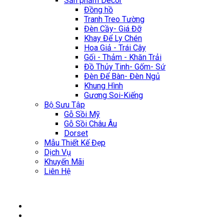
Sản phẩm Décor
Đồng hồ
Tranh Treo Tường
Đèn Cầy- Giá Đỡ
Khay Để Ly Chén
Hoa Giả - Trái Cây
Gối - Thảm - Khăn Trải
Đồ Thủy Tinh- Gốm- Sứ
Đèn Để Bàn- Đèn Ngủ
Khung Hình
Gương Soi-Kiếng
Bộ Sưu Tập
Gỗ Sồi Mỹ
Gỗ Sồi Châu Âu
Dorset
Mẫu Thiết Kế Đẹp
Dịch Vụ
Khuyến Mãi
Liên Hệ