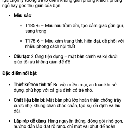
lựa chọn lý tưởng để tô điểm không gian phòng khách, phòng
ngủ hay góc thư giãn của bạn.
Màu sắc
:
T185-6 – Màu nâu trầm ấm, tạo cảm giác gần gũi,
sang trọng
T178-6 – Màu xám trung tính, hiện đại, dễ phối với
nhiều phong cách nội thất
Cấu tạo
: 2 tầng tiện dụng – mặt bàn chính và kệ dưới
giúp tối ưu không gian để đồ
Đặc điểm nổi bật:
Thiết kế tròn tinh tế
: Bo viền mềm mại, an toàn khi sử
dụng, phù hợp với cả gia đình có trẻ nhỏ.
Chất liệu bền bỉ
: Mặt bàn phủ lớp hoàn thiện chống trầy
xước nhẹ, khung chân chắc chắn, tạo sự ổn định và lâu
dài.
Lắp ráp dễ dàng
: Hàng nguyên thùng, đóng gói nhỏ gọn,
hướng dẫn lắp đặt rõ ràng, chỉ mất vài phút để hoàn