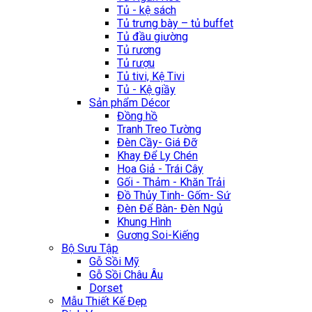
Tủ - kệ sách
Tủ trưng bày – tủ buffet
Tủ đầu giường
Tủ rương
Tủ rượu
Tủ tivi, Kệ Tivi
Tủ - Kệ giầy
Sản phẩm Décor
Đồng hồ
Tranh Treo Tường
Đèn Cầy- Giá Đỡ
Khay Để Ly Chén
Hoa Giả - Trái Cây
Gối - Thảm - Khăn Trải
Đồ Thủy Tinh- Gốm- Sứ
Đèn Để Bàn- Đèn Ngủ
Khung Hình
Gương Soi-Kiếng
Bộ Sưu Tập
Gỗ Sồi Mỹ
Gỗ Sồi Châu Âu
Dorset
Mẫu Thiết Kế Đẹp