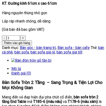
KT: Đường kính 61cm x cao 61cm
Hàng nguyên thùng nhỏ gọn
Lắp ráp nhanh chóng, dễ dàng
(Giá bán đã bao gồm VAT)
Thêm vào giỏ hàng
Danh mục:
Bàn góc - bàn trang trí
,
Bàn sofa - bàn cafe
Thẻ:
bàn
cà phê
,
bàn sofa
,
bàn sofa giá rẻ
,
bàn sofa giá tốt
Mô tả
Đánh giá (0)
Bàn Sofa Tròn 2 Tầng – Sang Trọng & Tiện Lợi Cho
Mọi Không Gian
Mang đến vẻ đẹp hiện đại pha chút cổ điển,
bàn sofa tròn 2
tầng End Table
mã
T185-6 (màu nâu)
và
T178-6 (màu xám)
là