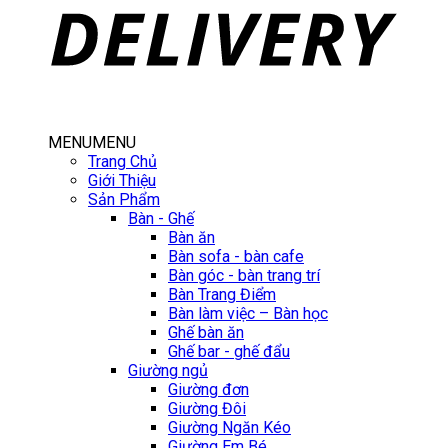
MENU
MENU
Trang Chủ
Giới Thiệu
Sản Phẩm
Bàn - Ghế
Bàn ăn
Bàn sofa - bàn cafe
Bàn góc - bàn trang trí
Bàn Trang Điểm
Bàn làm việc – Bàn học
Ghế bàn ăn
Ghế bar - ghế đẩu
Giường ngủ
Giường đơn
Giường Đôi
Giường Ngăn Kéo
Giường Em Bé