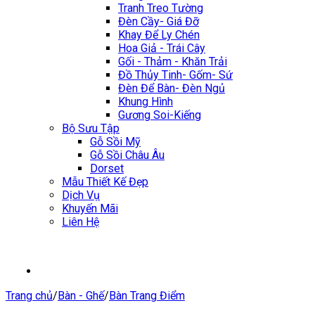
Tranh Treo Tường
Đèn Cầy- Giá Đỡ
Khay Để Ly Chén
Hoa Giả - Trái Cây
Gối - Thảm - Khăn Trải
Đồ Thủy Tinh- Gốm- Sứ
Đèn Để Bàn- Đèn Ngủ
Khung Hình
Gương Soi-Kiếng
Bộ Sưu Tập
Gỗ Sồi Mỹ
Gỗ Sồi Châu Âu
Dorset
Mẫu Thiết Kế Đẹp
Dịch Vụ
Khuyến Mãi
Liên Hệ
Trang chủ
/
Bàn - Ghế
/
Bàn Trang Điểm