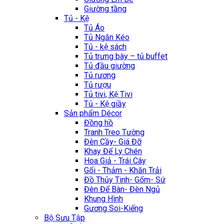
Giường tầng
Tủ - Kệ
Tủ Áo
Tủ Ngăn Kéo
Tủ - kệ sách
Tủ trưng bày – tủ buffet
Tủ đầu giường
Tủ rương
Tủ rượu
Tủ tivi, Kệ Tivi
Tủ - Kệ giầy
Sản phẩm Décor
Đồng hồ
Tranh Treo Tường
Đèn Cầy- Giá Đỡ
Khay Để Ly Chén
Hoa Giả - Trái Cây
Gối - Thảm - Khăn Trải
Đồ Thủy Tinh- Gốm- Sứ
Đèn Để Bàn- Đèn Ngủ
Khung Hình
Gương Soi-Kiếng
Bộ Sưu Tập