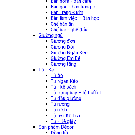
Bàn sofa - bàn cafe
Bàn góc - bàn trang trí
Bàn Trang Điểm
Bàn làm việc – Bàn học
Ghế bàn ăn
Ghế bar - ghế đẩu
Giường ngủ
Giường đơn
Giường Đôi
Giường Ngăn Kéo
Giường Em Bé
Giường tầng
Tủ - Kệ
Tủ Áo
Tủ Ngăn Kéo
Tủ - kệ sách
Tủ trưng bày – tủ buffet
Tủ đầu giường
Tủ rương
Tủ rượu
Tủ tivi, Kệ Tivi
Tủ - Kệ giầy
Sản phẩm Décor
Đồng hồ