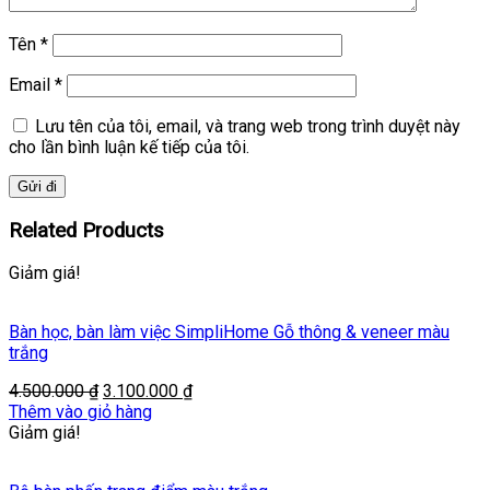
Tên
*
Email
*
Lưu tên của tôi, email, và trang web trong trình duyệt này
cho lần bình luận kế tiếp của tôi.
Related Products
Giảm giá!
Bàn học, bàn làm việc SimpliHome Gỗ thông & veneer màu
trắng
Original
Current
4.500.000
₫
3.100.000
₫
price
price
Thêm vào giỏ hàng
was:
is:
Giảm giá!
4.500.000 ₫.
3.100.000 ₫.