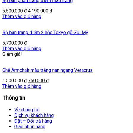
Bộ bàn phấn trang điểm màu trắng
Original
Current
5.500.000
₫
4.190.000
₫
price
price
Thêm vào giỏ hàng
was:
is:
5.500.000 ₫.
4.190.000 ₫.
Bộ bàn trang điểm 2 hộc Tokyo gỗ Sồi Mỹ
5.700.000
₫
Thêm vào giỏ hàng
Giảm giá!
Ghế Armchair màu trắng nan ngang Veracrus
Original
Current
1.500.000
₫
750.000
₫
price
price
Thêm vào giỏ hàng
was:
is:
1.500.000 ₫.
750.000 ₫.
Thông tin
Về chúng tôi
Dịch vụ khách hàng
Đặt – Đổi trả hàng
Giao nhận hàng