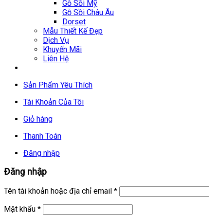
Gỗ Sồi Mỹ
Gỗ Sồi Châu Âu
Dorset
Mẫu Thiết Kế Đẹp
Dịch Vụ
Khuyến Mãi
Liên Hệ
Sản Phẩm Yêu Thích
Tài Khoản Của Tôi
Giỏ hàng
Thanh Toán
Đăng nhập
Đăng nhập
Tên tài khoản hoặc địa chỉ email
*
Mật khẩu
*