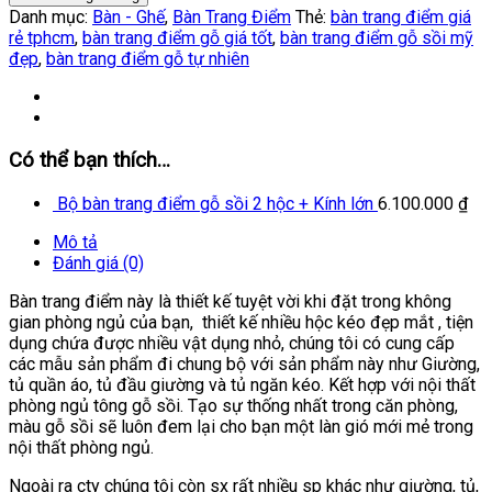
Danh mục:
Bàn - Ghế
,
Bàn Trang Điểm
Thẻ:
bàn trang điểm giá
rẻ tphcm
,
bàn trang điểm gỗ giá tốt
,
bàn trang điểm gỗ sồi mỹ
đẹp
,
bàn trang điểm gỗ tự nhiên
Có thể bạn thích…
Bộ bàn trang điểm gỗ sồi 2 hộc + Kính lớn
6.100.000
₫
Mô tả
Đánh giá (0)
Bàn trang điểm này là thiết kế tuyệt vời khi đặt trong không
gian phòng ngủ của bạn, thiết kế nhiều hộc kéo đẹp mắt , tiện
dụng chứa được nhiều vật dụng nhỏ, chúng tôi có cung cấp
các mẫu sản phẩm đi chung bộ với sản phẩm này như Giường,
tủ quần áo, tủ đầu giường và tủ ngăn kéo. Kết hợp với nội thất
phòng ngủ tông gỗ sồi. Tạo sự thống nhất trong căn phòng,
màu gỗ sồi sẽ luôn đem lại cho bạn một làn gió mới mẻ trong
nội thất phòng ngủ.
Ngoài ra cty chúng tôi còn sx rất nhiều sp khác như giường, tủ,