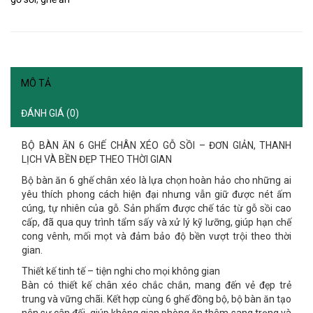
MÔ TẢ
ĐÁNH GIÁ (0)
BỘ BÀN ĂN 6 GHẾ CHÂN XÉO GỖ SỒI – ĐƠN GIẢN, THANH
LỊCH VÀ BỀN ĐẸP THEO THỜI GIAN
Bộ bàn ăn 6 ghế chân xéo là lựa chọn hoàn hảo cho những ai
yêu thích phong cách hiện đại nhưng vẫn giữ được nét ấm
cúng, tự nhiên của gỗ. Sản phẩm được chế tác từ
gỗ sồi cao
cấp
, đã qua
quy trình tẩm sấy và xử lý kỹ lưỡng
, giúp hạn chế
cong vênh, mối mọt và đảm bảo độ bền vượt trội theo thời
gian.
Thiết kế tinh tế – tiện nghi cho mọi không gian
Bàn có thiết kế
chân xéo chắc chắn
, mang đến vẻ đẹp trẻ
trung và vững chãi. Kết hợp cùng 6 ghế đồng bộ, bộ bàn ăn tạo