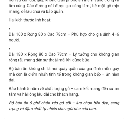
nên sự cân đối, giúp không gian phòng ăn thêm sang trọng và
ấm cúng. Các đường nét được gia công tỉ mỉ, bề mặt gỗ mịn
màng, dễ lau chùi và bảo quản.
Hai kích thước linh hoạt:
Dài 160 x Rộng 80 x Cao 78cm
– Phù hợp cho gia đình 4–6
người.
Dài 180 x Rộng 80 x Cao 78cm
– Lý tưởng cho không gian
rộng rãi, mang đến sự thoải mái khi dùng bữa.
Bộ bàn ăn không chỉ là nơi quây quần của gia đình mỗi ngày
mà còn là điểm nhấn tinh tế trong không gian bếp – ăn hiện
đại.
Bảo hành 5 năm
về chất lượng gỗ – cam kết mang đến sự an
tâm và hài lòng lâu dài cho khách hàng.
Bộ bàn ăn 6 ghế chân xéo gỗ sồi – lựa chọn bền đẹp, sang
trọng và đậm chất tự nhiên cho ngôi nhà của bạn.