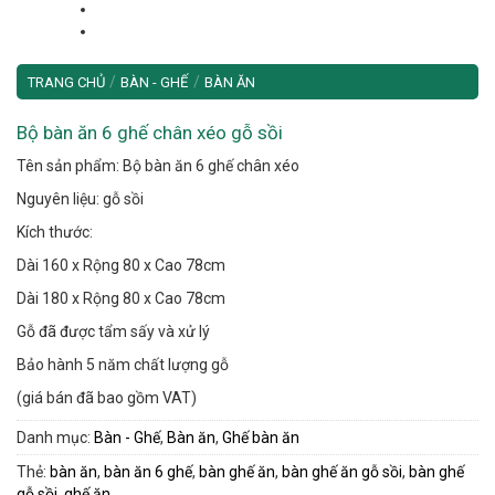
/
/
TRANG CHỦ
BÀN - GHẾ
BÀN ĂN
Bộ bàn ăn 6 ghế chân xéo gỗ sồi
Tên sản phẩm: Bộ bàn ăn 6 ghế chân xéo
Nguyên liệu: gỗ sồi
Kích thước:
Dài 160 x Rộng 80 x Cao 78cm
Dài 180 x Rộng 80 x Cao 78cm
Gỗ đã được tẩm sấy và xử lý
Bảo hành 5 năm chất lượng gỗ
(giá bán đã bao gồm VAT)
Danh mục:
Bàn - Ghế
,
Bàn ăn
,
Ghế bàn ăn
Thẻ:
bàn ăn
,
bàn ăn 6 ghế
,
bàn ghế ăn
,
bàn ghế ăn gỗ sồi
,
bàn ghế
gỗ sồi
,
ghế ăn