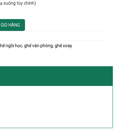
hạ xuống tùy chỉnh)
 GIỎ HÀNG
hế ngồi học
,
ghế văn phòng
,
ghế xoay