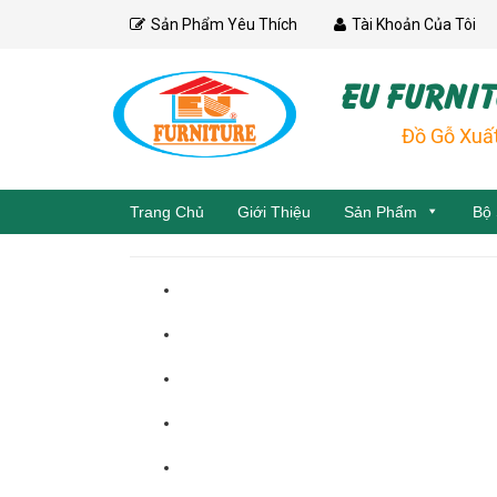
Skip
Sản Phẩm Yêu Thích
Tài Khoản Của Tôi
to
content
EU FURNIT
Đồ Gỗ Xuấ
Trang Chủ
Giới Thiệu
Sản Phẩm
Bộ