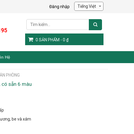
Đăng nhập
195
0
SẢN PHẨM -
0
₫
ên Hệ
VĂN PHÒNG
, có sẵn 6 màu
ấp
dương, be và xám