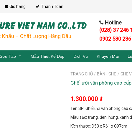
Giỏ hàng
Thanh Toán
URE VIET NAM CO.,LTD
Hotline
(028) 37 246 
t Khẩu – Chất Lượng Hàng Đầu
0902 580 236
 Sưu Tập
Mẫu Thiết Kế Đẹp
Dịch Vụ
Khuyến Mãi
Li
TRANG CHỦ
/
BÀN - GHẾ
/
GHẾ 
Ghế lưới văn phòng cao cấp
1.300.000
₫
Tên SP: Ghế lưới văn phòng cao c
Màu sắc: trắng, đen, hồng, xanh 
Kích thước: D53 x R61 x C97cm