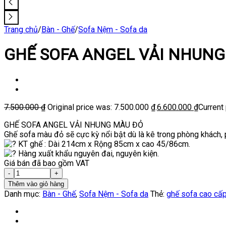
Trang chủ
/
Bàn - Ghế
/
Sofa Nệm - Sofa da
GHẾ SOFA ANGEL VẢI NHUNG
7.500.000
₫
Original price was: 7.500.000 ₫.
6.600.000
₫
Current 
GHẾ SOFA ANGEL VẢI NHUNG MÀU ĐỎ
Ghế sofa màu đỏ sẽ cực kỳ nổi bật dù là kê trong phòng khách,
KT ghế : Dài 214cm x Rộng 85cm x cao 45/86cm.
Hàng xuất khẩu nguyên đai, nguyên kiện.
Giá bán đã bao gồm VAT
Thêm vào giỏ hàng
Danh mục:
Bàn - Ghế
,
Sofa Nệm - Sofa da
Thẻ:
ghế sofa cao cấ