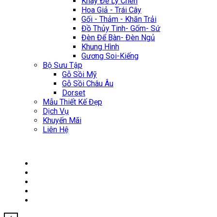
Khay Để Ly Chén
Hoa Giả - Trái Cây
Gối - Thảm - Khăn Trải
Đồ Thủy Tinh- Gốm- Sứ
Đèn Để Bàn- Đèn Ngủ
Khung Hình
Gương Soi-Kiếng
Bộ Sưu Tập
Gỗ Sồi Mỹ
Gỗ Sồi Châu Âu
Dorset
Mẫu Thiết Kế Đẹp
Dịch Vụ
Khuyến Mãi
Liên Hệ