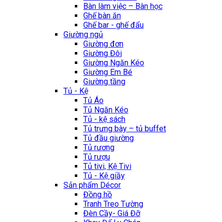
Bàn làm việc – Bàn học
Ghế bàn ăn
Ghế bar - ghế đẩu
Giường ngủ
Giường đơn
Giường Đôi
Giường Ngăn Kéo
Giường Em Bé
Giường tầng
Tủ - Kệ
Tủ Áo
Tủ Ngăn Kéo
Tủ - kệ sách
Tủ trưng bày – tủ buffet
Tủ đầu giường
Tủ rương
Tủ rượu
Tủ tivi, Kệ Tivi
Tủ - Kệ giầy
Sản phẩm Décor
Đồng hồ
Tranh Treo Tường
Đèn Cầy- Giá Đỡ