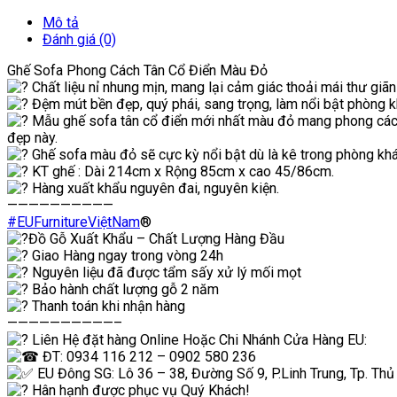
Mô tả
Đánh giá (0)
Ghế Sofa Phong Cách Tân Cổ Điển Màu Đỏ
Chất liệu nỉ nhung mịn, mang lại cảm giác thoải mái thư giã
Đệm mút bền đẹp, quý phái, sang trọng, làm nổi bật phòng k
Mẫu ghế sofa tân cổ điển mới nhất màu đỏ mang phong cách 
đẹp này.
Ghế sofa màu đỏ sẽ cực kỳ nổi bật dù là kê trong phòng khá
KT ghế : Dài 214cm x Rộng 85cm x cao 45/86cm.
Hàng xuất khẩu nguyên đai, nguyên kiện.
——————————
#EUFurnitureViệtNam
®
Đồ Gỗ Xuất Khẩu – Chất Lượng Hàng Đầu
Giao Hàng ngay trong vòng 24h
Nguyên liệu đã được tẩm sấy xử lý mối mọt
Bảo hành chất lượng gỗ 2 năm
Thanh toán khi nhận hàng
——————————–
Liên Hệ đặt hàng Online Hoặc Chi Nhánh Cửa Hàng EU:
ĐT: 0934 116 212 – 0902 580 236
EU Đông SG: Lô 36 – 38, Đường Số 9, P.Linh Trung, Tp. Thủ
Hân hạnh được phục vụ Quý Khách!