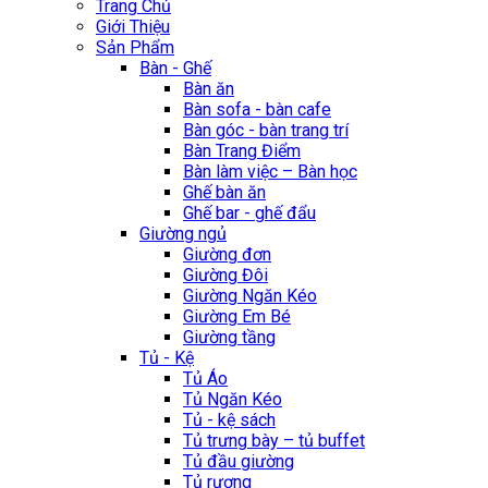
Trang Chủ
Giới Thiệu
Sản Phẩm
Bàn - Ghế
Bàn ăn
Bàn sofa - bàn cafe
Bàn góc - bàn trang trí
Bàn Trang Điểm
Bàn làm việc – Bàn học
Ghế bàn ăn
Ghế bar - ghế đẩu
Giường ngủ
Giường đơn
Giường Đôi
Giường Ngăn Kéo
Giường Em Bé
Giường tầng
Tủ - Kệ
Tủ Áo
Tủ Ngăn Kéo
Tủ - kệ sách
Tủ trưng bày – tủ buffet
Tủ đầu giường
Tủ rương