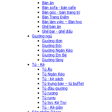
Bàn ăn
Bàn sofa - bàn cafe
Bàn góc - bàn trang trí
Bàn Trang Điểm
Bàn làm việc – Bàn học
Ghế bàn ăn
Ghế bar - ghế đẩu
Giường ngủ
Giường đơn
Giường Đôi
Giường Ngăn Kéo
Giường Em Bé
Giường tầng
Tủ - Kệ
Tủ Áo
Tủ Ngăn Kéo
Tủ - kệ sách
Tủ trưng bày – tủ buffet
Tủ đầu giường
Tủ rương
Tủ rượu
Tủ tivi, Kệ Tivi
Tủ - Kệ giầy