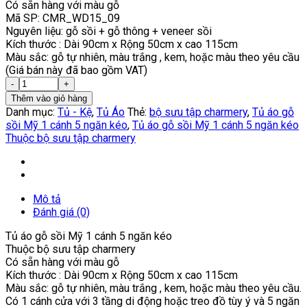
Có sẵn hàng với màu gỗ
Mã SP: CMR_WD15_09
Nguyên liệu: gỗ sồi + gỗ thông + veneer sồi
Kích thước : Dài 90cm x Rộng 50cm x cao 115cm
Màu sắc: gỗ tự nhiên, màu trắng , kem, hoặc màu theo yêu cầu
(Giá bán này đã bao gồm VAT)
Thêm vào giỏ hàng
Danh mục:
Tủ - Kệ
,
Tủ Áo
Thẻ:
bộ sưu tập charmery
,
Tủ áo gỗ
sồi Mỹ 1 cánh 5 ngăn kéo
,
Tủ áo gỗ sồi Mỹ 1 cánh 5 ngăn kéo
Thuộc bộ sưu tập charmery
Mô tả
Đánh giá (0)
Tủ áo gỗ sồi Mỹ 1 cánh 5 ngăn kéo
Thuộc bộ sưu tập charmery
Có sẵn hàng với màu gỗ
Kích thước : Dài 90cm x Rộng 50cm x cao 115cm
Màu sắc: gỗ tự nhiên, màu trắng , kem, hoặc màu theo yêu cầu.
Có 1 cánh cửa với 3 tầng di động hoặc treo đồ tùy ý và 5 ngăn