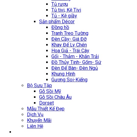
Tủ rượu
Tủ tivi, Kệ Tivi
Tủ - Kệ giầy
Sản phẩm Décor
Đồng hồ
Tranh Treo Tường
Đèn Cầy- Giá Đỡ
Khay Để Ly Chén
Hoa Giả - Trái Cây
Gối - Thảm - Khăn Trải
Đồ Thủy Tinh- Gốm- Sứ
Đèn Để Bàn- Đèn Ngủ
Khung Hình
Gương Soi-Kiếng
Bộ Sưu Tập
Gỗ Sồi Mỹ
Gỗ Sồi Châu Âu
Dorset
Mẫu Thiết Kế Đẹp
Dịch Vụ
Khuyến Mãi
Liên Hệ