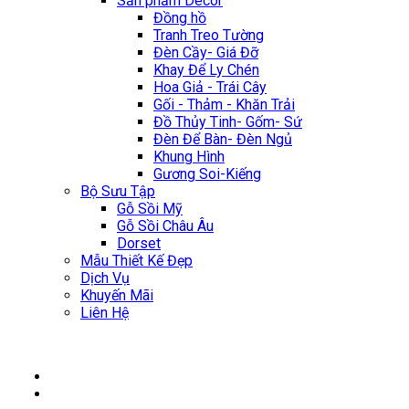
Sản phẩm Décor
Đồng hồ
Tranh Treo Tường
Đèn Cầy- Giá Đỡ
Khay Để Ly Chén
Hoa Giả - Trái Cây
Gối - Thảm - Khăn Trải
Đồ Thủy Tinh- Gốm- Sứ
Đèn Để Bàn- Đèn Ngủ
Khung Hình
Gương Soi-Kiếng
Bộ Sưu Tập
Gỗ Sồi Mỹ
Gỗ Sồi Châu Âu
Dorset
Mẫu Thiết Kế Đẹp
Dịch Vụ
Khuyến Mãi
Liên Hệ