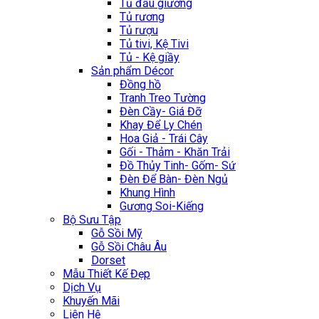
Tủ đầu giường
Tủ rương
Tủ rượu
Tủ tivi, Kệ Tivi
Tủ - Kệ giầy
Sản phẩm Décor
Đồng hồ
Tranh Treo Tường
Đèn Cầy- Giá Đỡ
Khay Để Ly Chén
Hoa Giả - Trái Cây
Gối - Thảm - Khăn Trải
Đồ Thủy Tinh- Gốm- Sứ
Đèn Để Bàn- Đèn Ngủ
Khung Hình
Gương Soi-Kiếng
Bộ Sưu Tập
Gỗ Sồi Mỹ
Gỗ Sồi Châu Âu
Dorset
Mẫu Thiết Kế Đẹp
Dịch Vụ
Khuyến Mãi
Liên Hệ