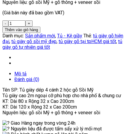
Nguyên liệu: gỗ sồi Mỹ + gỗ thông + veneer sồi
(Giá bán này đã bao gồm VAT)
Thêm vào giỏ hàng
Danh mục:
Sản phẩm mới
,
Tủ - Kệ giầy
Thẻ:
tủ giày gỗ hiện
đại
,
tủ giày gỗ sồi mỹ đẹp
,
tủ giày gỗ tại tpHCM giá tốt
,
tủ
giày gỗ tự nhiên giá tốt
Mô tả
Đánh giá (0)
Tên SP: Tủ giày dép 4 cánh 2 hộc gỗ Sồi Mỹ
Tủ giày cao 2m ngoại cỡ phù hợp cho nhà phố & chung cư
KT: Dài 80 x Rộng 32 x Cao 200cm
KT: Dài 120 x Rộng 32 x Cao 200cm
Nguyên liệu: gỗ sồi Mỹ + gỗ thông + veneer sồi
Giao Hàng ngay trong vòng 24h
Nguyên liệu đã được tẩm sấy xử lý mối mọt