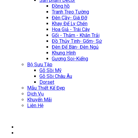
Sản phẩm Décor
Đồng hồ
Tranh Treo Tường
Đèn Cầy- Giá Đỡ
Khay Để Ly Chén
Hoa Giả - Trái Cây
Gối - Thảm - Khăn Trải
Đồ Thủy Tinh- Gốm- Sứ
Đèn Để Bàn- Đèn Ngủ
Khung Hình
Gương Soi-Kiếng
Bộ Sưu Tập
Gỗ Sồi Mỹ
Gỗ Sồi Châu Âu
Dorset
Mẫu Thiết Kế Đẹp
Dịch Vụ
Khuyến Mãi
Liên Hệ