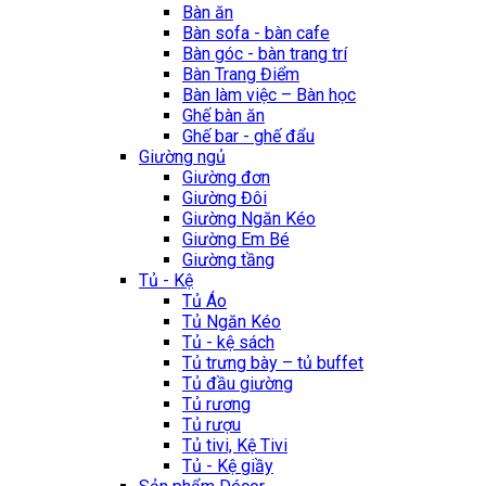
Bàn ăn
Bàn sofa - bàn cafe
Bàn góc - bàn trang trí
Bàn Trang Điểm
Bàn làm việc – Bàn học
Ghế bàn ăn
Ghế bar - ghế đẩu
Giường ngủ
Giường đơn
Giường Đôi
Giường Ngăn Kéo
Giường Em Bé
Giường tầng
Tủ - Kệ
Tủ Áo
Tủ Ngăn Kéo
Tủ - kệ sách
Tủ trưng bày – tủ buffet
Tủ đầu giường
Tủ rương
Tủ rượu
Tủ tivi, Kệ Tivi
Tủ - Kệ giầy