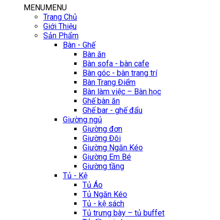
MENU
MENU
Trang Chủ
Giới Thiệu
Sản Phẩm
Bàn - Ghế
Bàn ăn
Bàn sofa - bàn cafe
Bàn góc - bàn trang trí
Bàn Trang Điểm
Bàn làm việc – Bàn học
Ghế bàn ăn
Ghế bar - ghế đẩu
Giường ngủ
Giường đơn
Giường Đôi
Giường Ngăn Kéo
Giường Em Bé
Giường tầng
Tủ - Kệ
Tủ Áo
Tủ Ngăn Kéo
Tủ - kệ sách
Tủ trưng bày – tủ buffet