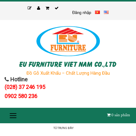
Skip
to
Đăng nhập
content
EU FURNITURE VIET NAM CO.,LTD
Đồ Gỗ Xuất Khẩu – Chất Lượng Hàng Đầu
Hotline
(028) 37 246 195
0902 580 236
0
sản phẩm
TỦ TRƯNG BÀY