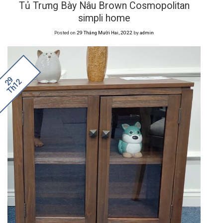
Tủ Trưng Bày Nâu Brown Cosmopolitan
simpli home
Posted on
29 Tháng Mười Hai, 2022
by
admin
29
Th12