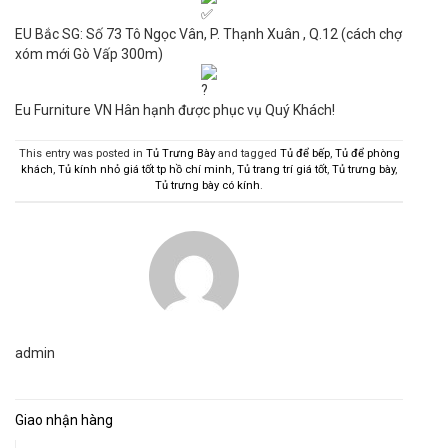
EU Bắc SG: Số 73 Tô Ngọc Vân, P. Thạnh Xuân , Q.12 (cách chợ
xóm mới Gò Vấp 300m)
Eu Furniture VN Hân hạnh được phục vụ Quý Khách!
This entry was posted in
Tủ Trưng Bày
and tagged
Tủ để bếp
,
Tủ để phòng
khách
,
Tủ kính nhỏ giá tốt tp hồ chí minh
,
Tủ trang trí giá tốt
,
Tủ trưng bày
,
Tủ trưng bày có kính
.
admin
Giao nhận hàng