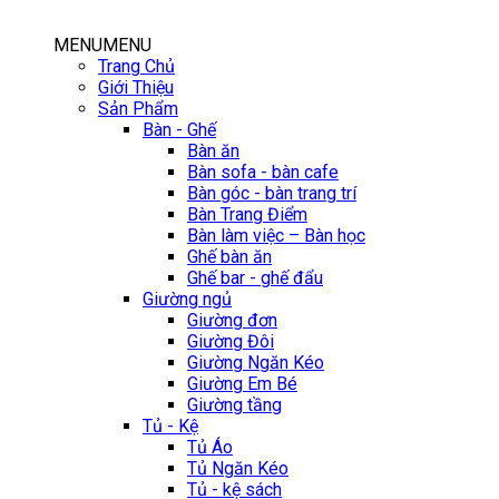
MENU
MENU
Trang Chủ
Giới Thiệu
Sản Phẩm
Bàn - Ghế
Bàn ăn
Bàn sofa - bàn cafe
Bàn góc - bàn trang trí
Bàn Trang Điểm
Bàn làm việc – Bàn học
Ghế bàn ăn
Ghế bar - ghế đẩu
Giường ngủ
Giường đơn
Giường Đôi
Giường Ngăn Kéo
Giường Em Bé
Giường tầng
Tủ - Kệ
Tủ Áo
Tủ Ngăn Kéo
Tủ - kệ sách