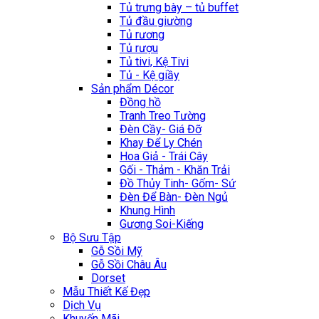
Tủ trưng bày – tủ buffet
Tủ đầu giường
Tủ rương
Tủ rượu
Tủ tivi, Kệ Tivi
Tủ - Kệ giầy
Sản phẩm Décor
Đồng hồ
Tranh Treo Tường
Đèn Cầy- Giá Đỡ
Khay Để Ly Chén
Hoa Giả - Trái Cây
Gối - Thảm - Khăn Trải
Đồ Thủy Tinh- Gốm- Sứ
Đèn Để Bàn- Đèn Ngủ
Khung Hình
Gương Soi-Kiếng
Bộ Sưu Tập
Gỗ Sồi Mỹ
Gỗ Sồi Châu Âu
Dorset
Mẫu Thiết Kế Đẹp
Dịch Vụ
Khuyến Mãi