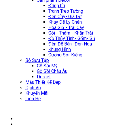
Sản phẩm Décor
Đồng hồ
Tranh Treo Tường
Đèn Cầy- Giá Đỡ
Khay Để Ly Chén
Hoa Giả - Trái Cây
Gối - Thảm - Khăn Trải
Đồ Thủy Tinh- Gốm- Sứ
Đèn Để Bàn- Đèn Ngủ
Khung Hình
Gương Soi-Kiếng
Bộ Sưu Tập
Gỗ Sồi Mỹ
Gỗ Sồi Châu Âu
Dorset
Mẫu Thiết Kế Đẹp
Dịch Vụ
Khuyến Mãi
Liên Hệ