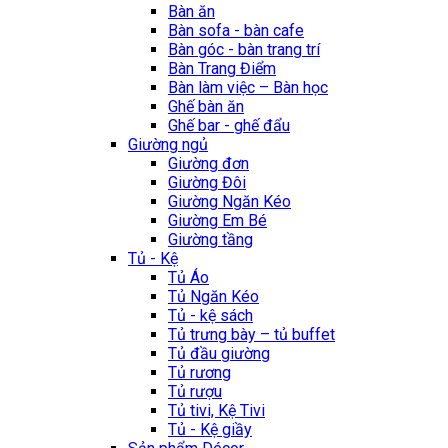
Bàn ăn
Bàn sofa - bàn cafe
Bàn góc - bàn trang trí
Bàn Trang Điểm
Bàn làm việc – Bàn học
Ghế bàn ăn
Ghế bar - ghế đẩu
Giường ngủ
Giường đơn
Giường Đôi
Giường Ngăn Kéo
Giường Em Bé
Giường tầng
Tủ - Kệ
Tủ Áo
Tủ Ngăn Kéo
Tủ - kệ sách
Tủ trưng bày – tủ buffet
Tủ đầu giường
Tủ rương
Tủ rượu
Tủ tivi, Kệ Tivi
Tủ - Kệ giầy