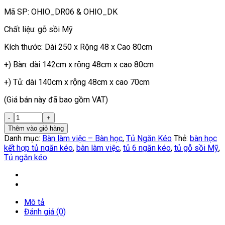
Mã SP: OHIO_DR06 & OHIO_DK
Chất liệu: gỗ sồi Mỹ
Kích thước: Dài 250 x Rộng 48 x Cao 80cm
+) Bàn: dài 142cm x rộng 48cm x cao 80cm
+) Tủ: dài 140cm x rộng 48cm x cao 70cm
(Giá bán này đã bao gồm VAT)
Thêm vào giỏ hàng
Danh mục:
Bàn làm việc – Bàn học
,
Tủ Ngăn Kéo
Thẻ:
bàn học
kết hợp tủ ngăn kéo
,
bàn làm việc
,
tủ 6 ngăn kéo
,
tủ gỗ sồi Mỹ
,
Tủ ngăn kéo
Mô tả
Đánh giá (0)