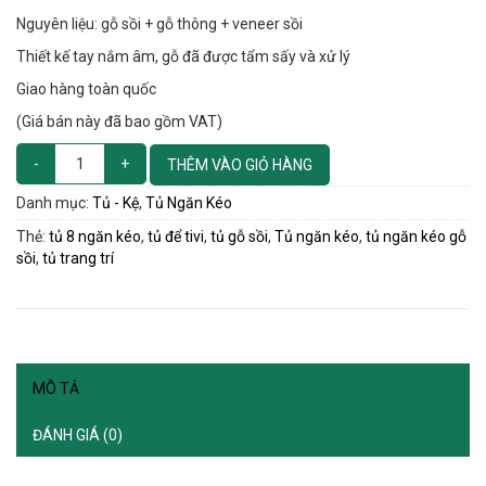
Nguyên liệu: gỗ sồi + gỗ thông + veneer sồi
Thiết kế tay nắm âm, gỗ đã được tẩm sấy và xử lý
Giao hàng toàn quốc
(Giá bán này đã bao gồm VAT)
THÊM VÀO GIỎ HÀNG
Danh mục:
Tủ - Kệ
,
Tủ Ngăn Kéo
Thẻ:
tủ 8 ngăn kéo
,
tủ để tivi
,
tủ gỗ sồi
,
Tủ ngăn kéo
,
tủ ngăn kéo gỗ
sồi
,
tủ trang trí
MÔ TẢ
ĐÁNH GIÁ (0)