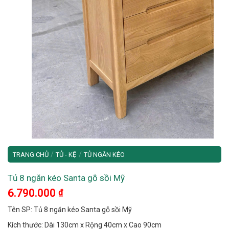
/
/
TRANG CHỦ
TỦ - KỆ
TỦ NGĂN KÉO
Tủ 8 ngăn kéo Santa gỗ sồi Mỹ
6.790.000
₫
Tên SP: Tủ 8 ngăn kéo Santa gỗ sồi Mỹ
Kích thước: Dài 130cm x Rộng 40cm x Cao 90cm