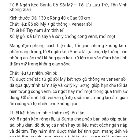
Tủ 8 Ngăn Kéo Santa Gỗ Sồi Mỹ – Tối Ưu Lưu Trữ, Tôn Vinh
Không Gian
Kích thước:
Dài 130 x Rộng 40 x Cao 90 cm
Chất liệu:
Gỗ sồi Mỹ + gỗ thông + veneer sồi
Thiết kế:
Tay nắm âm tinh tế
Xử lý gỗ:
Đã tẩm sấy và xử lý chống cong vênh, mối mọt
Mang đậm phong cách hiện đại, tối giản nhưng không kém
phần sang trọng,
tủ 8 ngăn kéo Santa
là lựa chọn lý tưởng cho
những ai cần một không gian lưu trữ lớn mà vẫn đảm bảo tính
thẩm mỹ trong không gian sống.
Chất liệu tự nhiên, bền bỉ:
Tủ được chế tác từ
gỗ sồi Mỹ kết hợp gỗ thông và veneer sồi
,
đã qua quy trình
tẩm sấy và xử lý kỹ lưỡng
, giúp hạn chế tối đa
hiện tượng cong vênh, co ngót hay mối mọt trong quá trình sử
dụng. Gỗ sồi nổi bật với vân gỗ đẹp, sắc nét, mang lại cảm giác
ấm cúng và tự nhiên cho không gian.
Thiết kế thông minh – thẩm mỹ tối giản:
Với
8 ngăn kéo rộng rãi
, tủ Santa cho phép bạn sắp xếp quần
áo, phụ kiện, đồ dùng cá nhân hay tài liệu một cách ngăn nắp
và dễ tìm.
Tay nắm âm
được thiết kế tinh gọn, mang đến vẻ