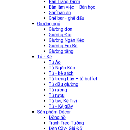
Bàn Trang Điểm
Bàn làm việc – Bàn học
Ghế bàn ăn
Ghế bar - ghế đẩu
Giường ngủ
Giường đơn
Giường Đôi
Giường Ngăn Kéo
Giường Em Bé
Giường tầng
Tủ - Kệ
Tủ Áo
Tủ Ngăn Kéo
Tủ - kệ sách
Tủ trưng bày – tủ buffet
Tủ đầu giường
Tủ rương
Tủ rượu
Tủ tivi, Kệ Tivi
Tủ - Kệ giầy
Sản phẩm Décor
Đồng hồ
Tranh Treo Tường
Đèn Cầy- Giá Đỡ