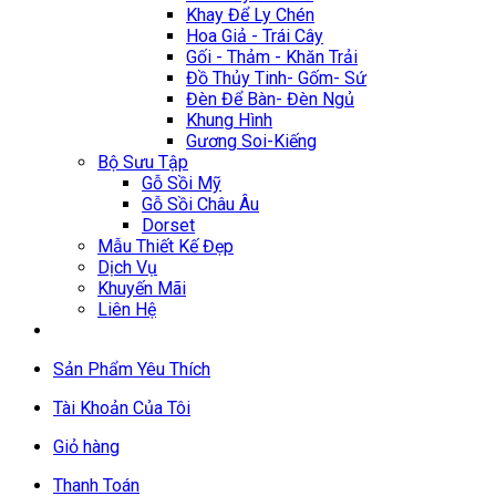
Khay Để Ly Chén
Hoa Giả - Trái Cây
Gối - Thảm - Khăn Trải
Đồ Thủy Tinh- Gốm- Sứ
Đèn Để Bàn- Đèn Ngủ
Khung Hình
Gương Soi-Kiếng
Bộ Sưu Tập
Gỗ Sồi Mỹ
Gỗ Sồi Châu Âu
Dorset
Mẫu Thiết Kế Đẹp
Dịch Vụ
Khuyến Mãi
Liên Hệ
Sản Phẩm Yêu Thích
Tài Khoản Của Tôi
Giỏ hàng
Thanh Toán