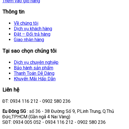
Thêm vào giỏ hàng
Thông tin
Về chúng tôi
Dịch vụ khách hàng
Đặt – Đổi trả hàng
Giao nhận hàng
Tại sao chọn chúng tôi
Dịch vụ chuyên nghiệp
Bảo hành sản phẩm
Thanh Toán Dễ Dàng
Khuyến Mãi Hấp Dẫn
Liên hệ
ĐT: 0934 116 212 - 0902 580 236
Eu Đông SG
: số 36 - 38 Đường Số 9, P.Linh Trung, Q.Thủ
Đức,TP.HCM (Gần ngã 4 Nai Vàng)
SĐT: 0934 005 052 - 0934 116 212 - 0902 580 236