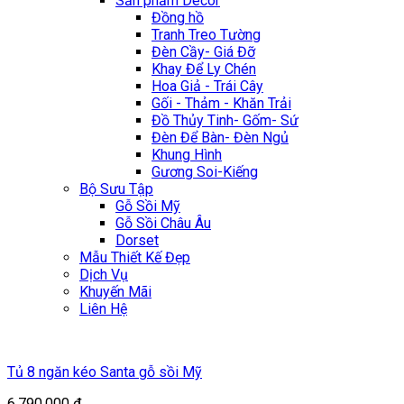
Sản phẩm Décor
Đồng hồ
Tranh Treo Tường
Đèn Cầy- Giá Đỡ
Khay Để Ly Chén
Hoa Giả - Trái Cây
Gối - Thảm - Khăn Trải
Đồ Thủy Tinh- Gốm- Sứ
Đèn Để Bàn- Đèn Ngủ
Khung Hình
Gương Soi-Kiếng
Bộ Sưu Tập
Gỗ Sồi Mỹ
Gỗ Sồi Châu Âu
Dorset
Mẫu Thiết Kế Đẹp
Dịch Vụ
Khuyến Mãi
Liên Hệ
Tủ 8 ngăn kéo Santa gỗ sồi Mỹ
6.790.000
₫