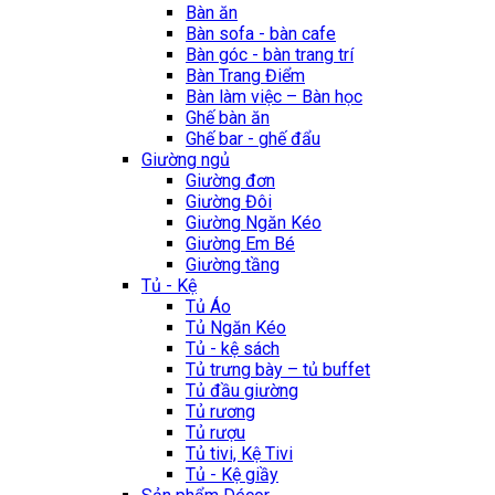
Bàn ăn
Bàn sofa - bàn cafe
Bàn góc - bàn trang trí
Bàn Trang Điểm
Bàn làm việc – Bàn học
Ghế bàn ăn
Ghế bar - ghế đẩu
Giường ngủ
Giường đơn
Giường Đôi
Giường Ngăn Kéo
Giường Em Bé
Giường tầng
Tủ - Kệ
Tủ Áo
Tủ Ngăn Kéo
Tủ - kệ sách
Tủ trưng bày – tủ buffet
Tủ đầu giường
Tủ rương
Tủ rượu
Tủ tivi, Kệ Tivi
Tủ - Kệ giầy