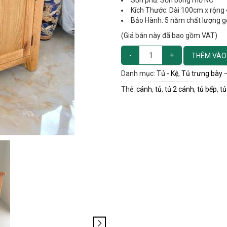
Kích Thước: Dài 100cm x rộn
Bảo Hành: 5 năm chất lượng g
(Giá bán này đã bao gồm VAT)
THÊM VÀO
Danh mục:
Tủ - Kệ
,
Tủ trưng bày –
Thẻ:
cánh
,
tủ
,
tủ 2 cánh
,
tủ bếp
,
tủ