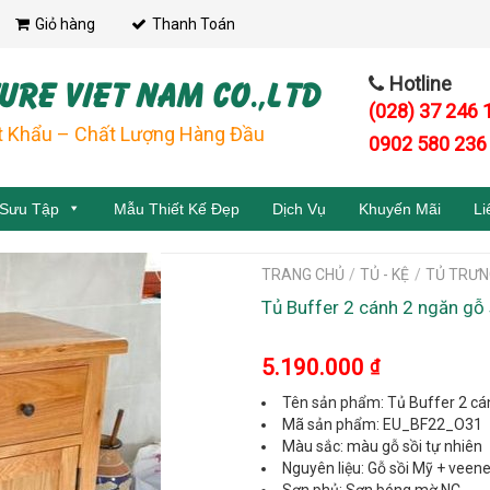
Giỏ hàng
Thanh Toán
URE VIET NAM CO.,LTD
Hotline
(028) 37 246 
t Khẩu – Chất Lượng Hàng Đầu
0902 580 236
 Sưu Tập
Mẫu Thiết Kế Đẹp
Dịch Vụ
Khuyến Mãi
Li
TRANG CHỦ
/
TỦ - KỆ
/
TỦ TRƯN
Tủ Buffer 2 cánh 2 ngăn gỗ
5.190.000
₫
Tên sản phẩm: Tủ Buffer 2 cá
Mã sản phẩm: EU_BF22_O31
Màu sắc: màu gỗ sồi tự nhiên
Nguyên liệu: Gỗ sồi Mỹ + veene
Sơn phủ: Sơn bóng mờ NC