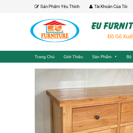
Skip
Sản Phẩm Yêu Thích
Tài Khoản Của Tôi
to
content
EU FURNIT
Đồ Gỗ Xuấ
Trang Chủ
Giới Thiệu
Sản Phẩm
Bộ