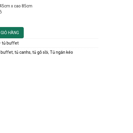
g 45cm x cao 85cm
ỗ
 GIỎ HÀNG
 tủ buffet
 buffet
,
tủ canhs
,
tủ gỗ sồi
,
Tủ ngăn kéo