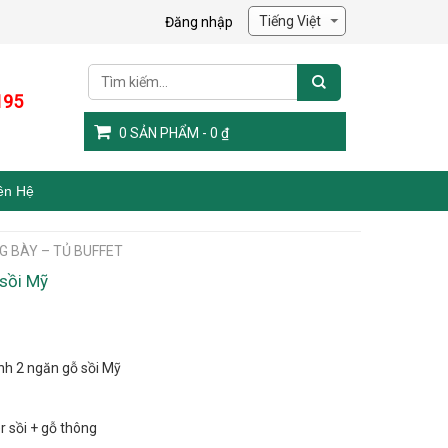
Đăng nhập
195
0
SẢN PHẨM -
0
₫
ên Hệ
G BÀY – TỦ BUFFET
 sồi Mỹ
nh 2 ngăn gỗ sồi Mỹ
r sồi + gỗ thông