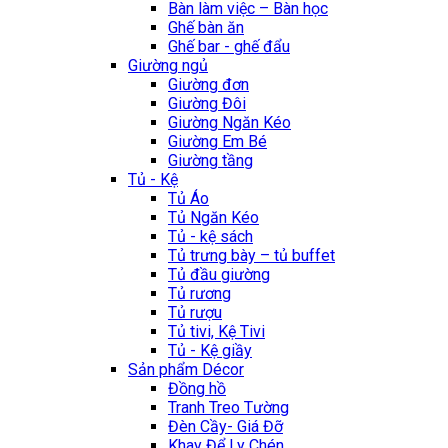
Bàn làm việc – Bàn học
Ghế bàn ăn
Ghế bar - ghế đẩu
Giường ngủ
Giường đơn
Giường Đôi
Giường Ngăn Kéo
Giường Em Bé
Giường tầng
Tủ - Kệ
Tủ Áo
Tủ Ngăn Kéo
Tủ - kệ sách
Tủ trưng bày – tủ buffet
Tủ đầu giường
Tủ rương
Tủ rượu
Tủ tivi, Kệ Tivi
Tủ - Kệ giầy
Sản phẩm Décor
Đồng hồ
Tranh Treo Tường
Đèn Cầy- Giá Đỡ
Khay Để Ly Chén