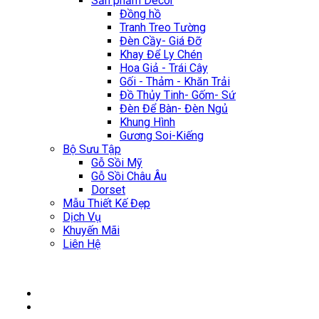
Sản phẩm Décor
Đồng hồ
Tranh Treo Tường
Đèn Cầy- Giá Đỡ
Khay Để Ly Chén
Hoa Giả - Trái Cây
Gối - Thảm - Khăn Trải
Đồ Thủy Tinh- Gốm- Sứ
Đèn Để Bàn- Đèn Ngủ
Khung Hình
Gương Soi-Kiếng
Bộ Sưu Tập
Gỗ Sồi Mỹ
Gỗ Sồi Châu Âu
Dorset
Mẫu Thiết Kế Đẹp
Dịch Vụ
Khuyến Mãi
Liên Hệ