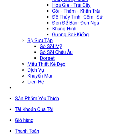
Hoa Giả - Trái Cây
Gối - Thảm - Khăn Trải
Đồ Thủy Tinh- Gốm- Sứ
Đèn Để Bàn- Đèn Ngủ
Khung Hình
Gương Soi-Kiếng
Bộ Sưu Tập
Gỗ Sồi Mỹ
Gỗ Sồi Châu Âu
Dorset
Mẫu Thiết Kế Đẹp
Dịch Vụ
Khuyến Mãi
Liên Hệ
Sản Phẩm Yêu Thích
Tài Khoản Của Tôi
Giỏ hàng
Thanh Toán