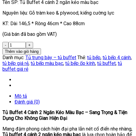
Tên SP: Tủ Buffet 4 cánh 2 ngăn kéo màu bạc
Nguyên liệu: Gỗ tràm keo & plywood, kiếng cường lực
KT: Dài 146,5 * Rông 46cm * Cao 88cm
(Giá bán đã bao gồm VAT)
Thêm vào giỏ hàng
Danh mục:
Tủ trưng bày – tủ buffet
Thẻ:
tủ bếp
,
tủ bếp 4 cánh
,
tủ bếp giá rẻ
,
tủ bếp màu bạc
,
tủ bếp ốp kính
,
tủ buffet
,
tủ
buffet giá rẻ
Mô tả
Đánh giá (0)
Tủ Buffet 4 Cánh 2 Ngăn Kéo Màu Bạc – Sang Trọng & Tiện
Dụng Cho Không Gian Hiện Đại
Mang đậm phong cách hiện đại pha lẫn nét cổ điển nhẹ nhàng,
Tủ buffet 4 cánh 2 ngăn kéo màu bạc
là lựa chọn hoàn hảo để