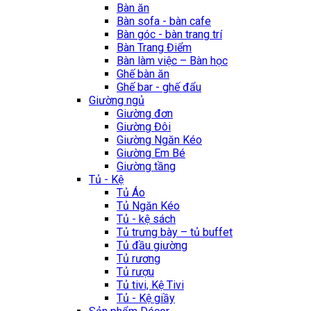
Bàn ăn
Bàn sofa - bàn cafe
Bàn góc - bàn trang trí
Bàn Trang Điểm
Bàn làm việc – Bàn học
Ghế bàn ăn
Ghế bar - ghế đẩu
Giường ngủ
Giường đơn
Giường Đôi
Giường Ngăn Kéo
Giường Em Bé
Giường tầng
Tủ - Kệ
Tủ Áo
Tủ Ngăn Kéo
Tủ - kệ sách
Tủ trưng bày – tủ buffet
Tủ đầu giường
Tủ rương
Tủ rượu
Tủ tivi, Kệ Tivi
Tủ - Kệ giầy