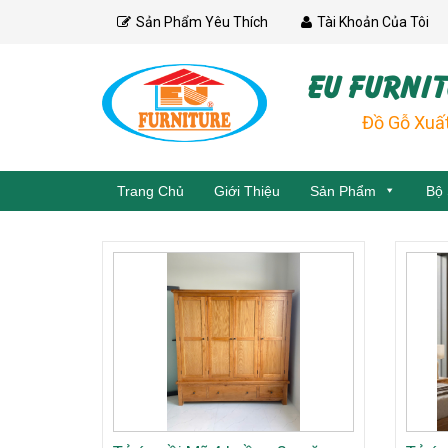
Skip
Sản Phẩm Yêu Thích
Tài Khoản Của Tôi
to
content
EU FURNIT
Đồ Gỗ Xuấ
Trang Chủ
Giới Thiệu
Sản Phẩm
Bộ