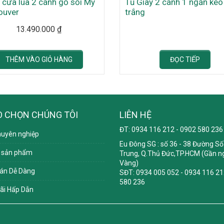
 cửa lùa 2 cánh gỗ sồi Mỹ
Tủ Giày 2 cánh 1 ngăn ké
ouver
trắng
13.490.000
₫
THÊM VÀO GIỎ HÀNG
ĐỌC TIẾP
O CHỌN CHÚNG TÔI
LIÊN HỆ
ĐT: 0934 116 212 - 0902 580 236
huyên nghiệp
Eu Đông SG
: số 36 - 38 Đường Số 
 sản phẩm
Trung, Q.Thủ Đức,TP.HCM (Gần ng
Vàng)
án Dễ Dàng
SĐT: 0934 005 052 - 0934 116 21
580 236
ãi Hấp Dẫn