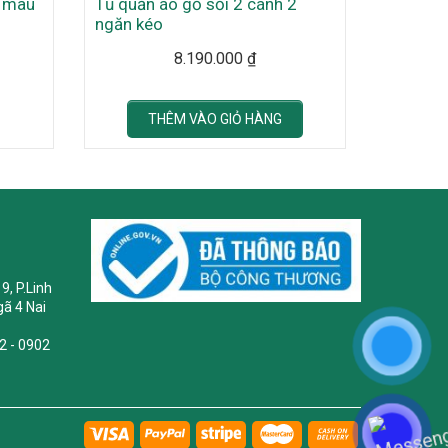
o màu
Tủ quần áo gỗ sồi 2 cánh 2
ngăn kéo
8.190.000
₫
THÊM VÀO GIỎ HÀNG
9, P.Linh
ã 4 Nai
2 - 0902