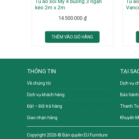
Tủ áo sồi Mỹ 4 buồng 3 ngăn
Tủ áo
kéo 2m x 2m
Vanc
14.500.000
₫
THÊM VÀO GIỎ HÀNG
THÔNG TIN
TẠI SA
Về chúng tôi
Dịch vụ c
Dịch vụ khách hàng
Bảo hành
Đặt – Đổi trả hàng
Thanh To
Giao nhận hàng
Khuyến M
Copyright 2026 ©
Bản quyền EU Furniture