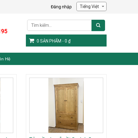
Đăng nhập
195
0
SẢN PHẨM -
0
₫
ên Hệ