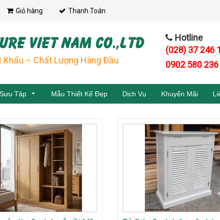
Giỏ hàng
Thanh Toán
URE VIET NAM CO.,LTD
Hotline
(028) 37 246 
t Khẩu – Chất Lượng Hàng Đầu
0902 580 236
 Sưu Tập
Mẫu Thiết Kế Đẹp
Dịch Vụ
Khuyến Mãi
Li