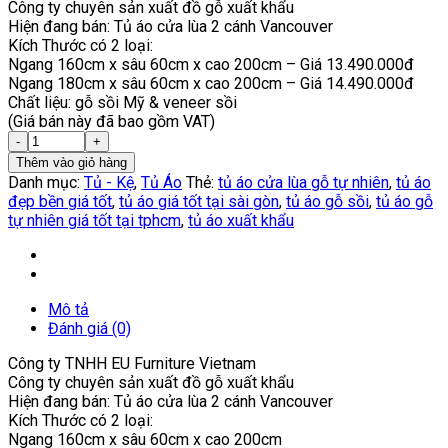
Công ty chuyên sản xuất đồ gỗ xuất khẩu
Hiện đang bán: Tủ áo cửa lùa 2 cánh Vancouver
Kích Thước có 2 loại:
Ngang 160cm x sâu 60cm x cao 200cm – Giá 13.490.000đ
Ngang 180cm x sâu 60cm x cao 200cm – Giá 14.490.000đ
Chất liệu: gỗ sồi Mỹ & veneer sồi
(Giá bán này đã bao gồm VAT)
Thêm vào giỏ hàng
Danh mục:
Tủ - Kệ
,
Tủ Áo
Thẻ:
tủ áo cửa lùa gỗ tự nhiên
,
tủ áo
đẹp bền giá tốt
,
tủ áo giá tốt tại sài gòn
,
tủ áo gỗ sồi
,
tủ áo gỗ
tự nhiên giá tốt tại tphcm
,
tủ áo xuất khẩu
Mô tả
Đánh giá (0)
Công ty TNHH EU Furniture Vietnam
Công ty chuyên sản xuất đồ gỗ xuất khẩu
Hiện đang bán: Tủ áo cửa lùa 2 cánh Vancouver
Kích Thước có 2 loại:
Ngang 160cm x sâu 60cm x cao 200cm