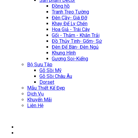
Sản phẩm Décor
Đồng hồ
Tranh Treo Tường
Đèn Cầy- Giá Đỡ
Khay Để Ly Chén
Hoa Giả - Trái Cây
Gối - Thảm - Khăn Trải
Đồ Thủy Tinh- Gốm- Sứ
Đèn Để Bàn- Đèn Ngủ
Khung Hình
Gương Soi-Kiếng
Bộ Sưu Tập
Gỗ Sồi Mỹ
Gỗ Sồi Châu Âu
Dorset
Mẫu Thiết Kế Đẹp
Dịch Vụ
Khuyến Mãi
Liên Hệ