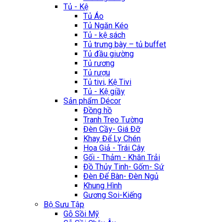
Tủ - Kệ
Tủ Áo
Tủ Ngăn Kéo
Tủ - kệ sách
Tủ trưng bày – tủ buffet
Tủ đầu giường
Tủ rương
Tủ rượu
Tủ tivi, Kệ Tivi
Tủ - Kệ giầy
Sản phẩm Décor
Đồng hồ
Tranh Treo Tường
Đèn Cầy- Giá Đỡ
Khay Để Ly Chén
Hoa Giả - Trái Cây
Gối - Thảm - Khăn Trải
Đồ Thủy Tinh- Gốm- Sứ
Đèn Để Bàn- Đèn Ngủ
Khung Hình
Gương Soi-Kiếng
Bộ Sưu Tập
Gỗ Sồi Mỹ