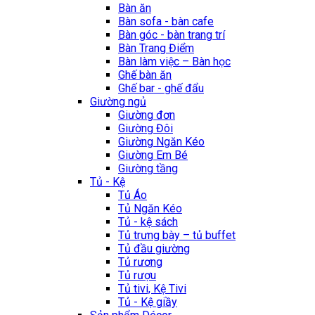
Bàn ăn
Bàn sofa - bàn cafe
Bàn góc - bàn trang trí
Bàn Trang Điểm
Bàn làm việc – Bàn học
Ghế bàn ăn
Ghế bar - ghế đẩu
Giường ngủ
Giường đơn
Giường Đôi
Giường Ngăn Kéo
Giường Em Bé
Giường tầng
Tủ - Kệ
Tủ Áo
Tủ Ngăn Kéo
Tủ - kệ sách
Tủ trưng bày – tủ buffet
Tủ đầu giường
Tủ rương
Tủ rượu
Tủ tivi, Kệ Tivi
Tủ - Kệ giầy