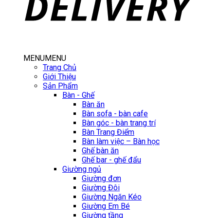
MENU
MENU
Trang Chủ
Giới Thiệu
Sản Phẩm
Bàn - Ghế
Bàn ăn
Bàn sofa - bàn cafe
Bàn góc - bàn trang trí
Bàn Trang Điểm
Bàn làm việc – Bàn học
Ghế bàn ăn
Ghế bar - ghế đẩu
Giường ngủ
Giường đơn
Giường Đôi
Giường Ngăn Kéo
Giường Em Bé
Giường tầng