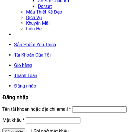
Gỗ Sồi Châu Âu
Dorset
Mẫu Thiết Kế Đẹp
Dịch Vụ
Khuyến Mãi
Liên Hệ
Sản Phẩm Yêu Thích
Tài Khoản Của Tôi
Giỏ hàng
Thanh Toán
Đăng nhập
Đăng nhập
Tên tài khoản hoặc địa chỉ email
*
Mật khẩu
*
Ghi nhớ mật khẩu