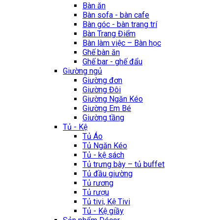
Bàn ăn
Bàn sofa - bàn cafe
Bàn góc - bàn trang trí
Bàn Trang Điểm
Bàn làm việc – Bàn học
Ghế bàn ăn
Ghế bar - ghế đẩu
Giường ngủ
Giường đơn
Giường Đôi
Giường Ngăn Kéo
Giường Em Bé
Giường tầng
Tủ - Kệ
Tủ Áo
Tủ Ngăn Kéo
Tủ - kệ sách
Tủ trưng bày – tủ buffet
Tủ đầu giường
Tủ rương
Tủ rượu
Tủ tivi, Kệ Tivi
Tủ - Kệ giầy