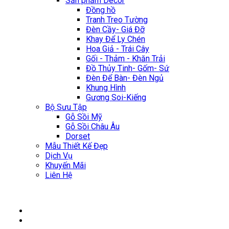
Sản phẩm Décor
Đồng hồ
Tranh Treo Tường
Đèn Cầy- Giá Đỡ
Khay Để Ly Chén
Hoa Giả - Trái Cây
Gối - Thảm - Khăn Trải
Đồ Thủy Tinh- Gốm- Sứ
Đèn Để Bàn- Đèn Ngủ
Khung Hình
Gương Soi-Kiếng
Bộ Sưu Tập
Gỗ Sồi Mỹ
Gỗ Sồi Châu Âu
Dorset
Mẫu Thiết Kế Đẹp
Dịch Vụ
Khuyến Mãi
Liên Hệ