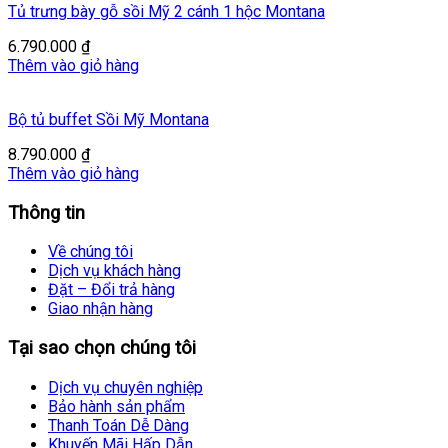
Tủ trưng bày gỗ sồi Mỹ 2 cánh 1 hộc Montana
6.790.000
₫
Thêm vào giỏ hàng
Bộ tủ buffet Sồi Mỹ Montana
8.790.000
₫
Thêm vào giỏ hàng
Thông tin
Về chúng tôi
Dịch vụ khách hàng
Đặt – Đổi trả hàng
Giao nhận hàng
Tại sao chọn chúng tôi
Dịch vụ chuyên nghiệp
Bảo hành sản phẩm
Thanh Toán Dễ Dàng
Khuyến Mãi Hấp Dẫn