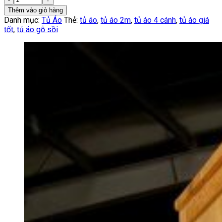
Thêm vào giỏ hàng
Danh mục:
Tủ Áo
Thẻ:
tủ áo
,
tủ áo 2m
,
tủ áo 4 cánh
,
tủ áo giá
tốt
,
tủ áo gỗ sồi