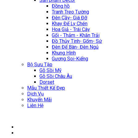
Sản phẩm Décor
Đồng hồ
Tranh Treo Tường
Đèn Cầy- Giá Đỡ
Khay Để Ly Chén
Hoa Giả - Trái Cây
Gối - Thảm - Khăn Trải
Đồ Thủy Tinh- Gốm- Sứ
Đèn Để Bàn- Đèn Ngủ
Khung Hình
Gương Soi-Kiếng
Bộ Sưu Tập
Gỗ Sồi Mỹ
Gỗ Sồi Châu Âu
Dorset
Mẫu Thiết Kế Đẹp
Dịch Vụ
Khuyến Mãi
Liên Hệ