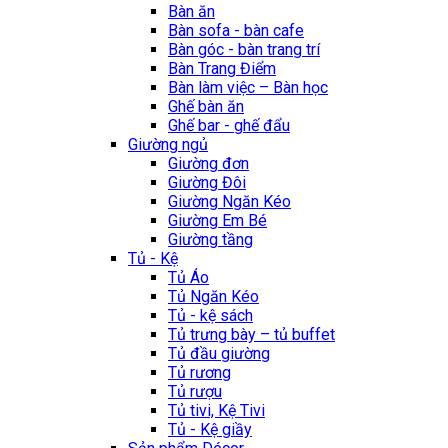
Bàn ăn
Bàn sofa - bàn cafe
Bàn góc - bàn trang trí
Bàn Trang Điểm
Bàn làm việc – Bàn học
Ghế bàn ăn
Ghế bar - ghế đẩu
Giường ngủ
Giường đơn
Giường Đôi
Giường Ngăn Kéo
Giường Em Bé
Giường tầng
Tủ - Kệ
Tủ Áo
Tủ Ngăn Kéo
Tủ - kệ sách
Tủ trưng bày – tủ buffet
Tủ đầu giường
Tủ rương
Tủ rượu
Tủ tivi, Kệ Tivi
Tủ - Kệ giầy