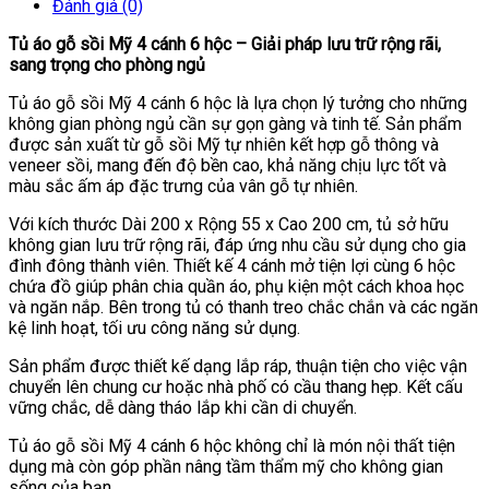
Đánh giá (0)
Tủ áo gỗ sồi Mỹ 4 cánh 6 hộc – Giải pháp lưu trữ rộng rãi,
sang trọng cho phòng ngủ
Tủ áo gỗ sồi Mỹ 4 cánh 6 hộc là lựa chọn lý tưởng cho những
không gian phòng ngủ cần sự gọn gàng và tinh tế. Sản phẩm
được sản xuất từ gỗ sồi Mỹ tự nhiên kết hợp gỗ thông và
veneer sồi, mang đến độ bền cao, khả năng chịu lực tốt và
màu sắc ấm áp đặc trưng của vân gỗ tự nhiên.
Với kích thước Dài 200 x Rộng 55 x Cao 200 cm, tủ sở hữu
không gian lưu trữ rộng rãi, đáp ứng nhu cầu sử dụng cho gia
đình đông thành viên. Thiết kế 4 cánh mở tiện lợi cùng 6 hộc
chứa đồ giúp phân chia quần áo, phụ kiện một cách khoa học
và ngăn nắp. Bên trong tủ có thanh treo chắc chắn và các ngăn
kệ linh hoạt, tối ưu công năng sử dụng.
Sản phẩm được thiết kế dạng lắp ráp, thuận tiện cho việc vận
chuyển lên chung cư hoặc nhà phố có cầu thang hẹp. Kết cấu
vững chắc, dễ dàng tháo lắp khi cần di chuyển.
Tủ áo gỗ sồi Mỹ 4 cánh 6 hộc không chỉ là món nội thất tiện
dụng mà còn góp phần nâng tầm thẩm mỹ cho không gian
sống của bạn.