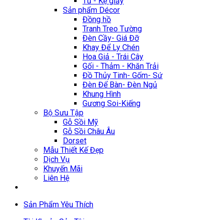
Tủ - Kệ giầy
Sản phẩm Décor
Đồng hồ
Tranh Treo Tường
Đèn Cầy- Giá Đỡ
Khay Để Ly Chén
Hoa Giả - Trái Cây
Gối - Thảm - Khăn Trải
Đồ Thủy Tinh- Gốm- Sứ
Đèn Để Bàn- Đèn Ngủ
Khung Hình
Gương Soi-Kiếng
Bộ Sưu Tập
Gỗ Sồi Mỹ
Gỗ Sồi Châu Âu
Dorset
Mẫu Thiết Kế Đẹp
Dịch Vụ
Khuyến Mãi
Liên Hệ
Sản Phẩm Yêu Thích