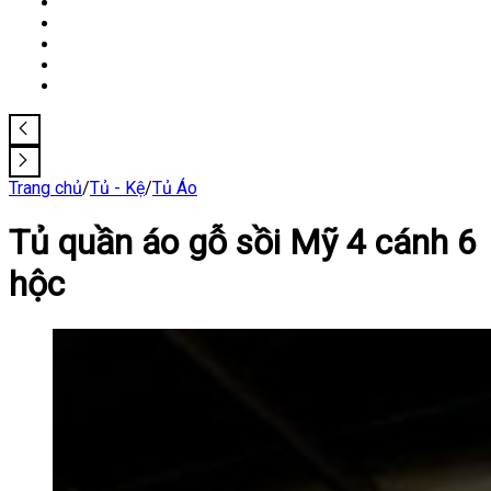
Trang chủ
/
Tủ - Kệ
/
Tủ Áo
Tủ quần áo gỗ sồi Mỹ 4 cánh 6
hộc