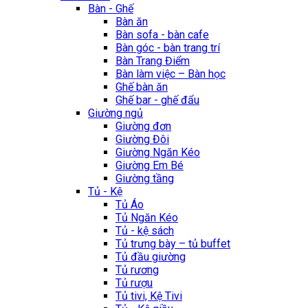
Bàn - Ghế
Bàn ăn
Bàn sofa - bàn cafe
Bàn góc - bàn trang trí
Bàn Trang Điểm
Bàn làm việc – Bàn học
Ghế bàn ăn
Ghế bar - ghế đẩu
Giường ngủ
Giường đơn
Giường Đôi
Giường Ngăn Kéo
Giường Em Bé
Giường tầng
Tủ - Kệ
Tủ Áo
Tủ Ngăn Kéo
Tủ - kệ sách
Tủ trưng bày – tủ buffet
Tủ đầu giường
Tủ rương
Tủ rượu
Tủ tivi, Kệ Tivi